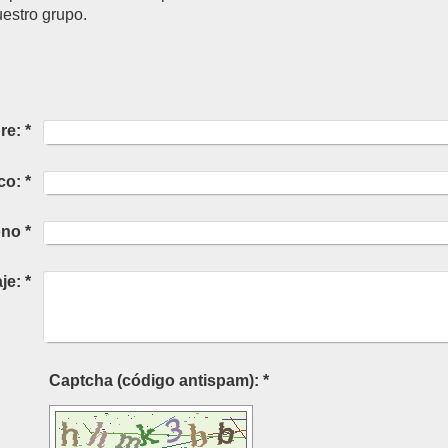
stro grupo.
re:
*
co:
*
ono
*
je:
*
Captcha (código antispam): *